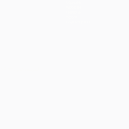
Equipas
Notícias
História
Sobre
Loja (clubes)
no
Português
العربية