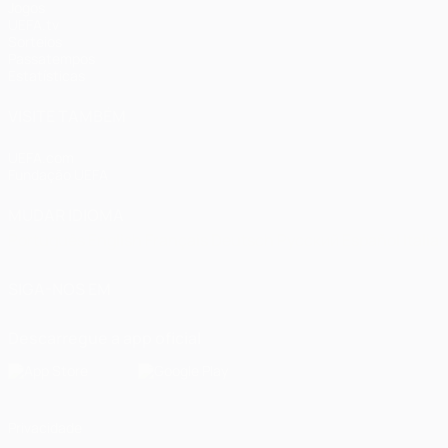
Jogos
UEFA.tv
Sorteios
Passatempos
Estatísticas
VISITE TAMBÉM
UEFA.com
Fundação UEFA
MUDAR IDIOMA
Português
English
Français
Deutsch
Русский
Español
Italia
SIGA-NOS EM
Descarregue a app oficial
Privacidade