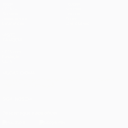
Jogos
Equipas
UEFA.tv
Notícias
Sorteios
História
Passatempos
Sobre
Estatísticas
Loja (clubes)
VISITE
TAMBÉM
UEFA.com
Fundação
UEFA
MUDAR IDIOMA
Português
English
Français
Deutsch
Русский
Español
Italiano
Português
العربية
SIGA-NOS EM
Descarregue a app oficial