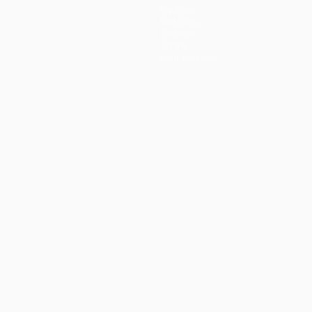
Equipas
Notícias
História
Sobre
Loja (clubes)
no
Português
العربية