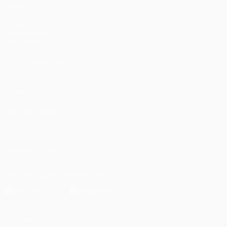
Jogos
UEFA.tv
Sorteios
Passatempos
Estatísticas
VISITE TAMBÉM
UEFA.com
Fundação UEFA
MUDAR IDIOMA
Português
English
Français
Deutsch
Русский
Español
Italia
SIGA-NOS EM
Descarregue a app oficial
Privacidade