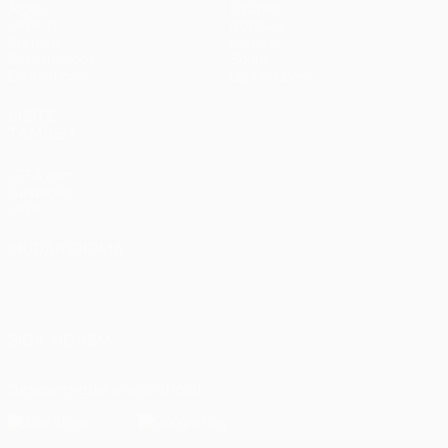
Jogos
Equipas
UEFA.tv
Notícias
Sorteios
História
Passatempos
Sobre
Estatísticas
Loja (clubes)
VISITE
TAMBÉM
UEFA.com
Fundação
UEFA
MUDAR IDIOMA
Português
English
Français
Deutsch
Русский
Español
Italiano
Português
العربية
SIGA-NOS EM
Descarregue a app oficial