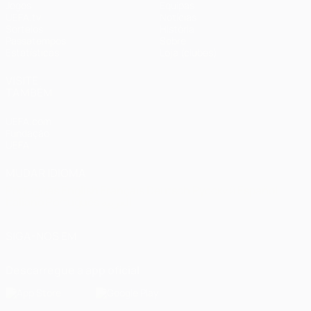
Jogos
Equipas
UEFA.tv
Notícias
Sorteios
História
Passatempos
Sobre
Estatísticas
Loja (clubes)
VISITE
TAMBÉM
UEFA.com
Fundação
UEFA
MUDAR IDIOMA
Português
English
Français
Deutsch
Русский
Español
Italiano
Português
العربية
SIGA-NOS EM
Descarregue a app oficial