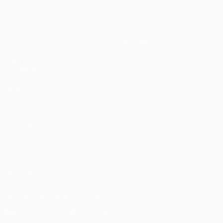
Jogos
Equipas
UEFA.tv
Notícias
Sorteios
História
Passatempos
Sobre
Estatísticas
Loja (clubes)
VISITE
TAMBÉM
UEFA.com
Fundação
UEFA
MUDAR IDIOMA
Português
English
Français
Deutsch
Русский
Español
Italiano
Português
العربية
SIGA-NOS EM
Descarregue a app oficial