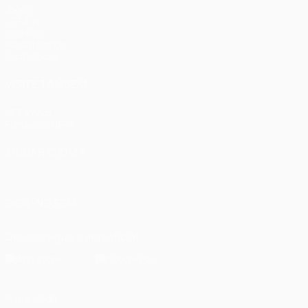
Jogos
UEFA.tv
Sorteios
Passatempos
Estatísticas
VISITE TAMBÉM
UEFA.com
Fundação UEFA
MUDAR IDIOMA
Português
English
Français
Deutsch
Русский
Español
Italia
SIGA-NOS EM
Descarregue a app oficial
Privacidade