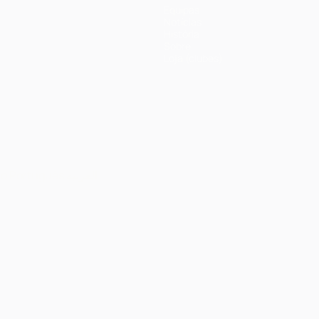
Equipas
Notícias
História
Sobre
Loja (clubes)
no
Português
العربية