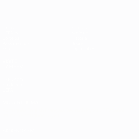
#UCL
Jogos
Equipas
UEFA.tv
Notícias
Sorteios
História
Passatempos
Sobre
Estatísticas
Loja (clubes)
VISITE
TAMBÉM
UEFA.com
Fundação
UEFA
MUDAR IDIOMA
Português
English
Français
Deutsch
Русский
Español
Italiano
Português
العربية
SIGA-NOS EM