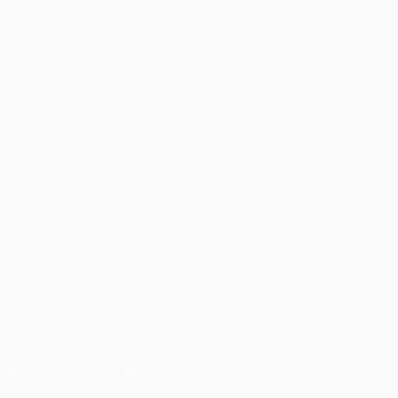
Jogos
Equipas
UEFA.tv
Notícias
Sorteios
História
Passatempos
Sobre
Estatísticas
Loja (clubes)
VISITE
TAMBÉM
UEFA.com
Fundação
UEFA
MUDAR IDIOMA
Português
English
Français
Deutsch
Русский
Español
Italiano
Português
العربية
SIGA-NOS EM
Descarregue a app oficial