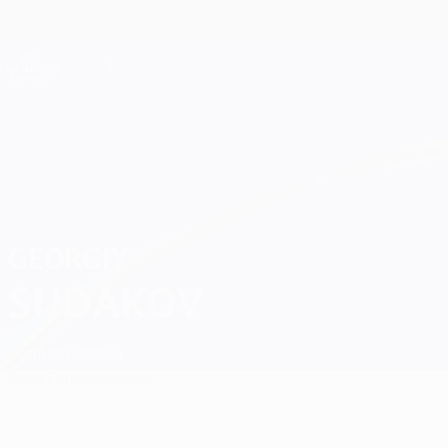
Saltar
para
o
Oficial da Champions League
conteúdo
Resultados em directo e Fantasy
principal
UEFA Champions League
Georgiy Sudakov
GEORGIY
SUDAKOV
Benfica
Ucrânia
Geral
Estat.
Notícias