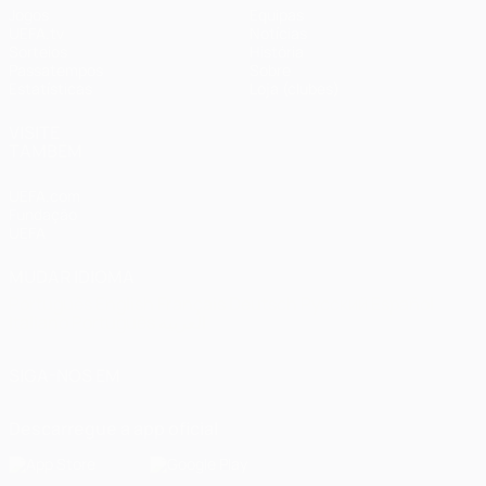
Jogos
Equipas
UEFA.tv
Notícias
Sorteios
História
Passatempos
Sobre
Estatísticas
Loja (clubes)
VISITE
TAMBÉM
UEFA.com
Fundação
UEFA
MUDAR IDIOMA
Português
English
Français
Deutsch
Русский
Español
Italiano
Português
العربية
SIGA-NOS EM
Descarregue a app oficial