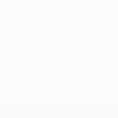
Assistências
Cartões amarelos
0
Cartões vermelhos
UEFA Champions League