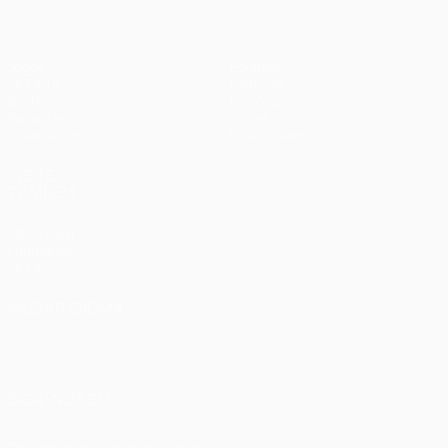
Jogos
Equipas
UEFA.tv
Notícias
Sorteios
História
Passatempos
Sobre
Estatísticas
Loja (clubes)
VISITE
TAMBÉM
UEFA.com
Fundação
UEFA
MUDAR IDIOMA
Português
English
Français
Deutsch
Русский
Español
Italiano
Português
العربية
SIGA-NOS EM