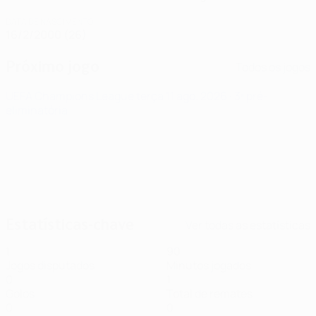
DATA DE NASCIMENTO
16/2/2000 (26)
Próximo jogo
Todos os jogos
UEFA Champions League
terça 11 ago. 2026
· 3ª pré-
eliminatória
Estatísticas-chave
Ver todas as estatísticas
1
90
Jogos disputados
Minutos jogados
0
1
Golos
Total de remates
0
0