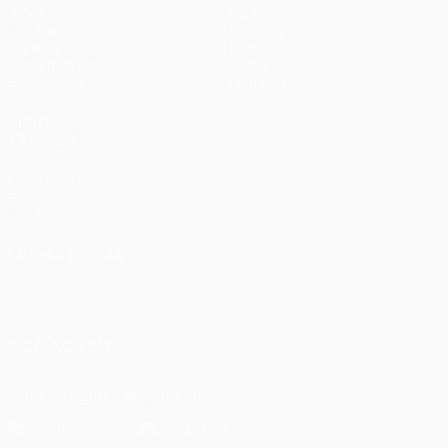
Jogos
Equipas
UEFA.tv
Notícias
Sorteios
História
Passatempos
Sobre
Estatísticas
Loja (clubes)
VISITE
TAMBÉM
UEFA.com
Fundação
UEFA
MUDAR IDIOMA
Português
English
Français
Deutsch
Русский
Español
Italiano
Português
العربية
SIGA-NOS EM
Descarregue a app oficial