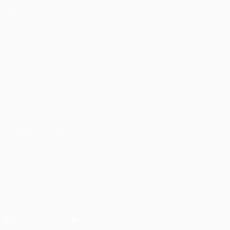
Jogos
Equipas
UEFA.tv
Notícias
Sorteios
História
Passatempos
Sobre
Estatísticas
Loja (clubes)
VISITE
TAMBÉM
UEFA.com
Fundação
UEFA
MUDAR IDIOMA
Português
English
Français
Deutsch
Русский
Español
Italiano
Português
العربية
SIGA-NOS EM
Descarregue a app oficial