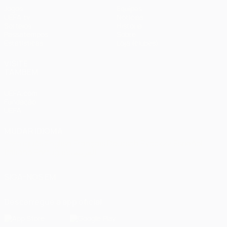
Jogos
Equipas
UEFA.tv
Notícias
Sorteios
História
Passatempos
Sobre
Estatísticas
Loja (clubes)
VISITE
TAMBÉM
UEFA.com
Fundação
UEFA
MUDAR IDIOMA
Português
English
Français
Deutsch
Русский
Español
Italiano
Português
العربية
SIGA-NOS EM
Descarregue a app oficial