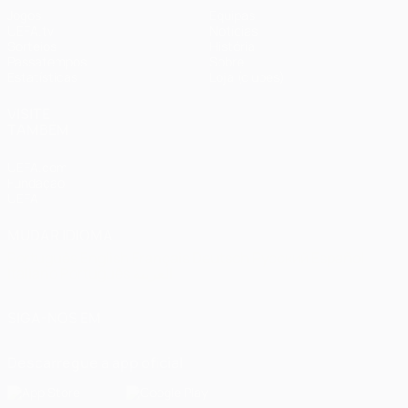
Jogos
Equipas
UEFA.tv
Notícias
Sorteios
História
Passatempos
Sobre
Estatísticas
Loja (clubes)
VISITE
TAMBÉM
UEFA.com
Fundação
UEFA
MUDAR IDIOMA
Português
English
Français
Deutsch
Русский
Español
Italiano
Português
العربية
SIGA-NOS EM
Descarregue a app oficial