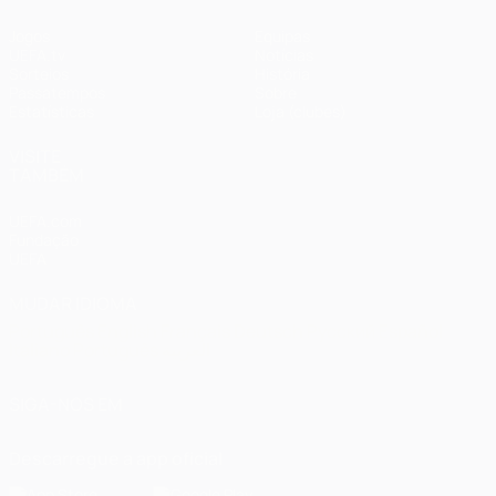
Jogos
Equipas
UEFA.tv
Notícias
Sorteios
História
Passatempos
Sobre
Estatísticas
Loja (clubes)
VISITE
TAMBÉM
UEFA.com
Fundação
UEFA
MUDAR IDIOMA
Português
English
Français
Deutsch
Русский
Español
Italiano
Português
العربية
SIGA-NOS EM
Descarregue a app oficial