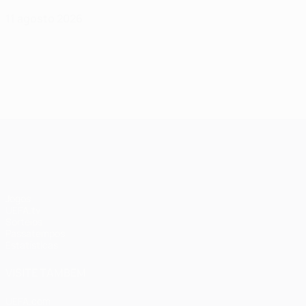
11 agosto 2026
UEFA Champions League
Jogos
UEFA.tv
Sorteios
Passatempos
Estatísticas
VISITE TAMBÉM
UEFA.com