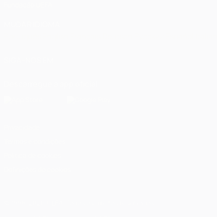
Fundação UEFA
MUDAR IDIOMA
Português
English
Français
Deutsch
Русский
Español
Italia
SIGA-NOS EM
Descarregue a app oficial
Privacidade
Termos e condições
Política de cookies
Definições de cookies
© 1998-2026 UEFA. Todos os direitos reservados