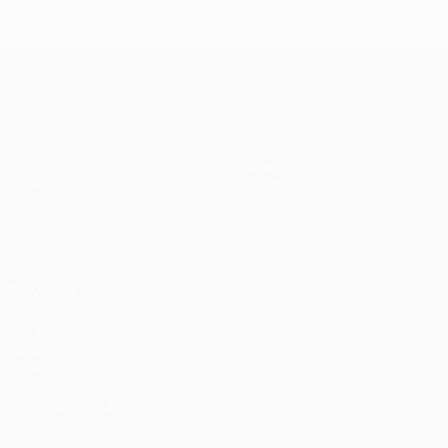
2018: Real
2020:
Madrid 3-1
Paris 0-1
Liverpool
Bayern
UEFA Champions League
Jogos
Equipas
UEFA.tv
Notícias
Sorteios
História
Passatempos
Sobre
Estatísticas
Loja (clubes)
VISITE
TAMBÉM
UEFA.com
Fundação
UEFA
MUDAR IDIOMA
Português
English
Français
Deutsch
Русский
Español