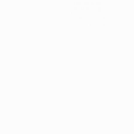
Golos sofridos
2 méd. por jogo
1
Cartões vermelhos
0,5 méd. por jogo