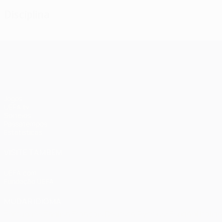
Disciplina
UEFA Champions League
Jogos
UEFA.tv
Sorteios
Passatempos
Estatísticas
VISITE TAMBÉM
UEFA.com
Fundação UEFA
MUDAR IDIOMA
Português
English
Français
Deutsch
Русский
Español
Italia