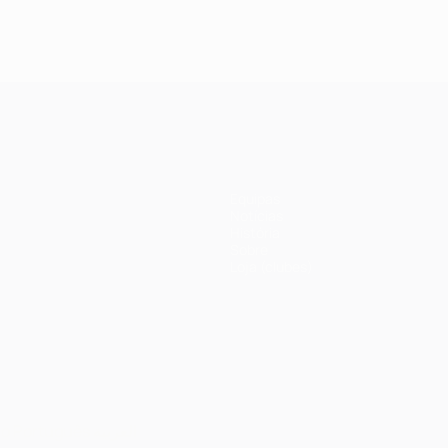
Equipas
Notícias
História
Sobre
Loja (clubes)
no
Português
العربية