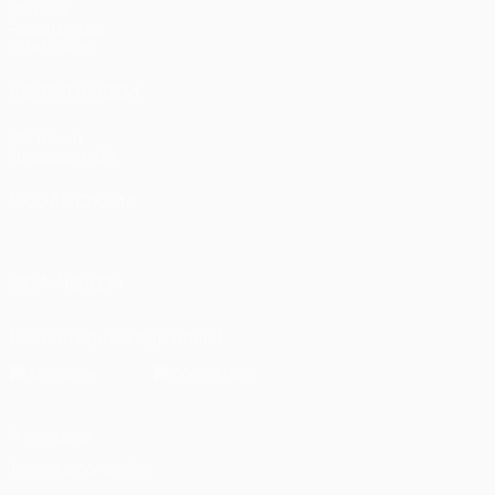
Sorteios
Passatempos
Estatísticas
VISITE TAMBÉM
UEFA.com
Fundação UEFA
MUDAR IDIOMA
Português
English
Français
Deutsch
Русский
Español
Italia
SIGA-NOS EM
Descarregue a app oficial
Privacidade
Termos e condições