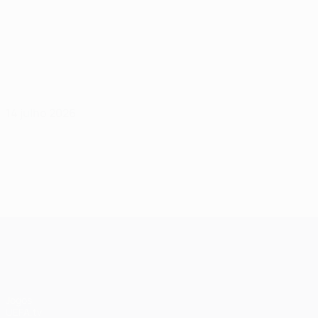
14 julho 2026
UEFA Champions League
Jogos
UEFA.tv