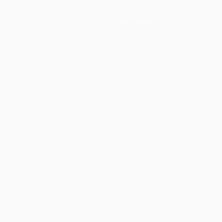
História
Sobre
Loja (clubes)
no
Português
العربية