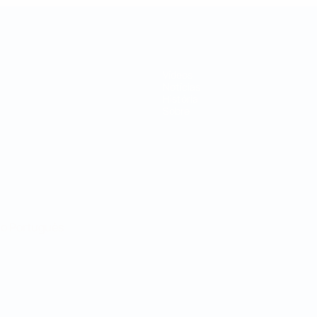
Vídeos
Notícias
História
Sobre
no
Português