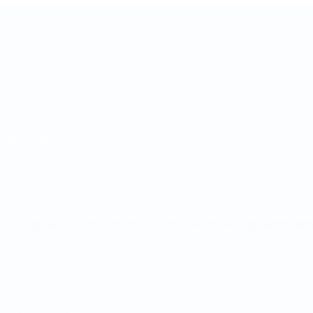
Taça das Regiões da UEFA
Jogos
Sorteios
Grupos
Estatísticas
SITES' DA REDE UEFA
UEFA.com
Fundação UEFA
MUDAR IDIOMA
Português
English
Français
Deutsch
Русский
Español
Italia
Privacidade
Termos e condições
Política de cookies