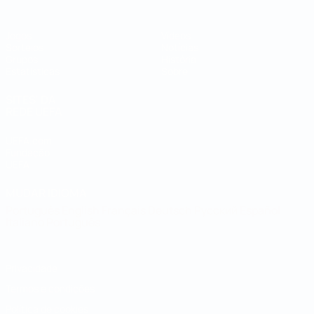
Jogos
Vídeos
Sorteios
Notícias
Grupos
História
Estatísticas
Sobre
SITES' DA
REDE UEFA
UEFA.com
Fundação
UEFA
MUDAR IDIOMA
Português
English
Français
Deutsch
Русский
Español
Italiano
Português
Privacidade
Termos e condições
Política de cookies