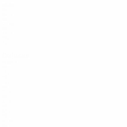
Idade
1
ISL
22
12
ISL
20
20
ISL
37
33
FIN
32
Defesas
Idade
3
ISL
18
4
ISL
19
11
ISL
27
17
ISL
21
18
ISL
28
21
ISL
29
28
ISL