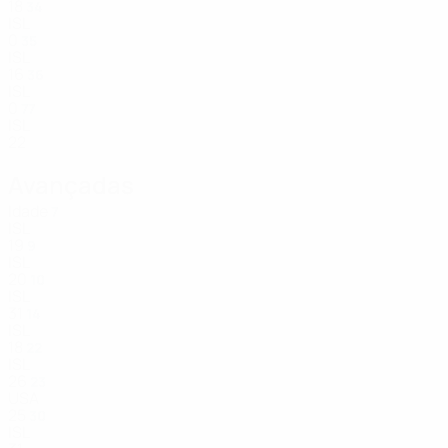
18
34
ISL
0
35
ISL
16
36
ISL
0
77
ISL
22
Avançadas
Idade
7
ISL
19
9
ISL
20
10
ISL
31
14
ISL
18
22
ISL
26
23
USA
25
30
ISL