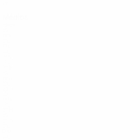
19
Médios
Idade
ISL
18
2
ISL
17
5
ISL
21
6
ISL
20
8
ISL
18
13
ISL
26
15
ISL
17
16
ISL
20
25
ISL
20
26
ISL
0
32
ISL