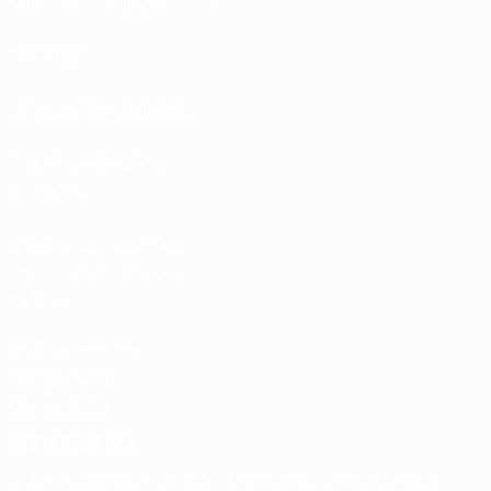
Calendário de jogos
UC3
Rankings
Bilhetes/Hospitalidade
Loja das Selecções
Nacionais
Loja das Competições
Masculinas de Clubes
da UEFA
UEFA Men's Club
Competitions
Memorabilia
MUDAR IDIOMA
Português
English
Français
Deutsch
Русский
Español
Italiano