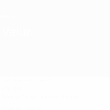
Saltar
para
o
conteúdo
principal
Home
Valur
Valur
ISL
Jogos
Classificações
Equipa
Equipa
Primeira Divisão Islandesa Feminina
Guarda-redes