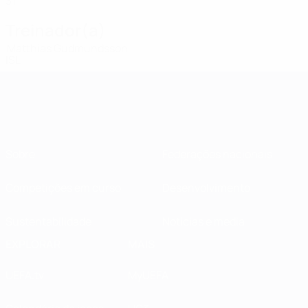
31
Treinador(a)
Matthias Gudmundsson
ISL
Sobre
Federações nacionais
Competições em curso
Desenvolvimento
Sustentabilidade
Notícias e media
EXPLORAR
MAIS
UEFA.tv
MyUEFA