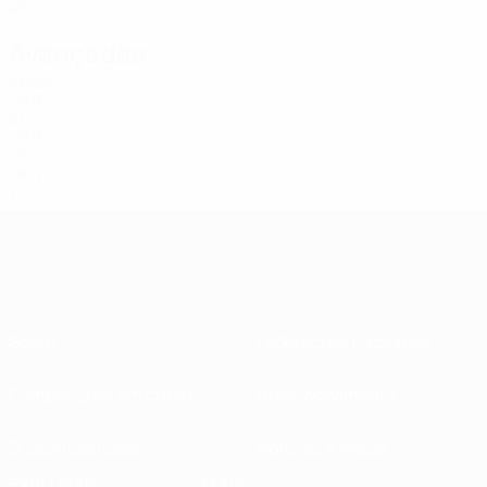
40
Avançadas
Idade
UKR
21
UKR
16
UKR
17
Sobre
Federações nacionais
Competições em curso
Desenvolvimento
Sustentabilidade
Notícias e media
EXPLORAR
MAIS