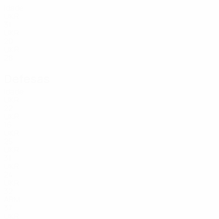
Idade
UKR
31
UKR
20
UKR
28
Defesas
Idade
UKR
22
UKR
16
UKR
25
UKR
31
UKR
24
UKR
32
ARM
37
UKR