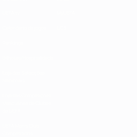
UEFA.tv
MyUEFA
Calendário de jogos
UC3
Rankings
Bilhetes/Hospitalidade
Loja das Selecções
Nacionais
Loja das Competições
Masculinas de Clubes
da UEFA
UEFA Men's Club
Competitions