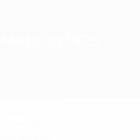
Saltar
para
o
conteúdo
principal
Home
Metalist 1925
FC Metalist 1925 Kharkiv
UKR
Jogos
Classificações
Equipa
Equipa
Premier League Feminina da Ucrânia
Guarda-redes