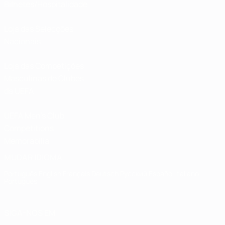
Bilhetes/Hospitalidade
Loja das Selecções
Nacionais
Loja das Competições
Masculinas de Clubes
da UEFA
UEFA Men's Club
Competitions
Memorabilia
MUDAR IDIOMA
Português
English
Français
Deutsch
Русский
Español
Italiano
Português
SIGA-NOS EM