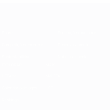
Sobre
Federações nacionais
Competições em curso
Desenvolvimento
Sustentabilidade
Notícias e media
EXPLORAR
MAIS
UEFA.tv
MyUEFA
Calendário de jogos
UC3
Rankings