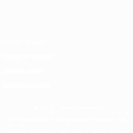
Termos e condições
Políticas de Privacidade
Política de cookies
Definições de cookies
© 1998-2026 UEFA. Todos os direitos reservados
A palavra UEFA, o logótipo da UEFA e todas as marcas relativas às competições
da UEFA estão protegidas por marcas registadas e/ou direitos de autor da
UEFA. As referidas marcas registadas não podem ser utilizadas para qualquer
fim comercial. A utilização do UEFA.com implica o seu acordo com os Termos e