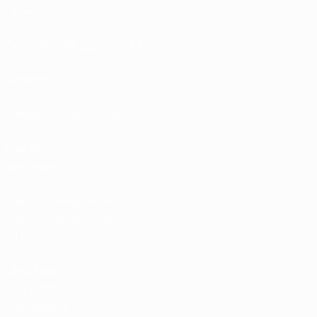
UEFA.tv
MyUEFA
Calendário de jogos
UC3
Rankings
Bilhetes/Hospitalidade
Loja das Selecções
Nacionais
Loja das Competições
Masculinas de Clubes
da UEFA
UEFA Men's Club
Competitions
Memorabilia