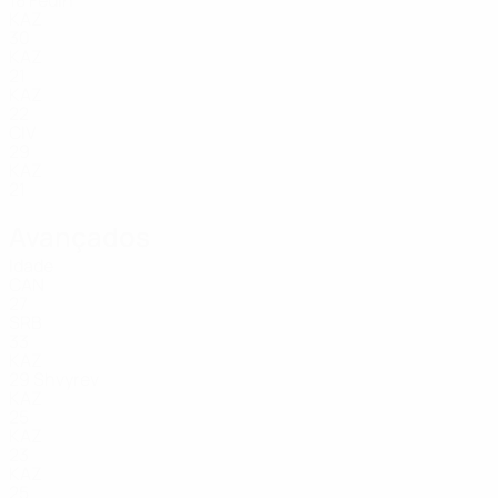
18
Fedin
KAZ
30
KAZ
21
KAZ
22
CIV
29
KAZ
21
Avançados
Idade
CAN
27
SRB
33
KAZ
29
Shvyrev
KAZ
25
KAZ
23
KAZ
25