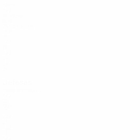
Idade
KAZ
18
Botnar
RUS
25
Sarnavskiy
UKR
31
KAZ
19
KAZ
24
KAZ
21
Defesas
Idade
Slambekov
KAZ
29
NGA
27
KAZ
28
KAZ
21
KAZ