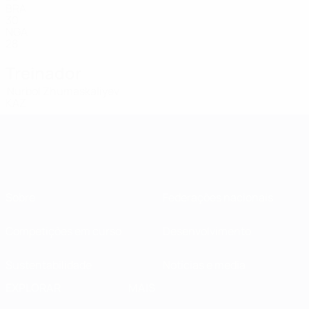
BRA
30
NGA
28
Treinador
Nurbol Zhumaskaliyev
KAZ
Sobre
Federações nacionais
Competições em curso
Desenvolvimento
Sustentabilidade
Notícias e media
EXPLORAR
MAIS