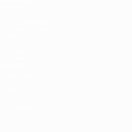
Nacionais
Loja das Competições
Masculinas de Clubes
da UEFA
UEFA Men's Club
Competitions
Memorabilia
MUDAR IDIOMA
Português
English
Français
Deutsch
Русский
Español
Italiano
Português
SIGA-NOS EM