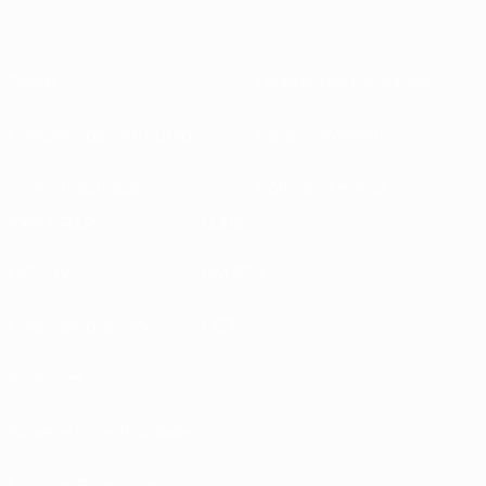
Sobre
Federações nacionais
Competições em curso
Desenvolvimento
Sustentabilidade
Notícias e media
EXPLORAR
MAIS
UEFA.tv
MyUEFA
Calendário de jogos
UC3
Rankings
Bilhetes/Hospitalidade
Loja das Selecções