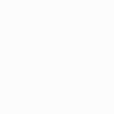
Termos e condições
Políticas de Privacidade
Política de cookies
Definições de cookies
© 1998-2026 UEFA. Todos os direitos reservados
A palavra UEFA, o logótipo da UEFA e todas as marcas relativas às competições
da UEFA estão protegidas por marcas registadas e/ou direitos de autor da
UEFA. As referidas marcas registadas não podem ser utilizadas para qualquer
fim comercial. A utilização do UEFA.com implica o seu acordo com os Termos e
Condições, e com a Política de Privacidade.