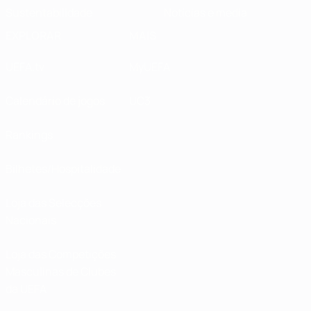
Sustentabilidade
Notícias e media
EXPLORAR
MAIS
UEFA.tv
MyUEFA
Calendário de jogos
UC3
Rankings
Bilhetes/Hospitalidade
Loja das Selecções
Nacionais
Loja das Competições
Masculinas de Clubes
da UEFA