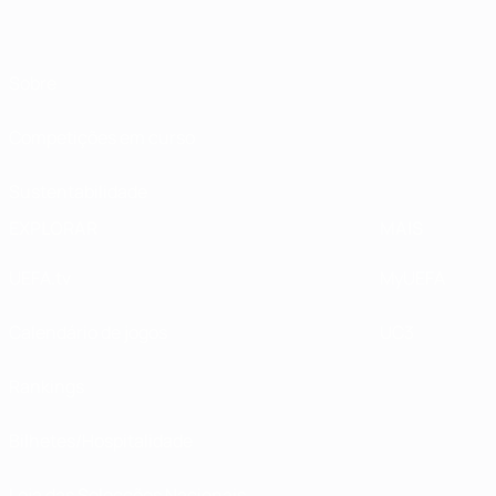
Sobre
Competições em curso
Sustentabilidade
EXPLORAR
MAIS
UEFA.tv
MyUEFA
Calendário de jogos
UC3
Rankings
Bilhetes/Hospitalidade
Loja das Selecções Nacionais