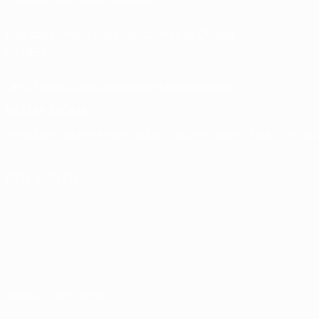
Loja das Competições Masculinas de Clubes
da UEFA
UEFA Men's Club Competitions Memorabilia
MUDAR IDIOMA
Português
English
Français
Deutsch
Русский
Español
Italiano
Portug
SIGA-NOS EM
Termos e condições