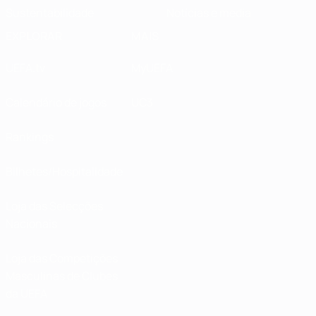
Sustentabilidade
Notícias e media
EXPLORAR
MAIS
UEFA.tv
MyUEFA
Calendário de jogos
UC3
Rankings
Bilhetes/Hospitalidade
Loja das Selecções
Nacionais
Loja das Competições
Masculinas de Clubes
da UEFA