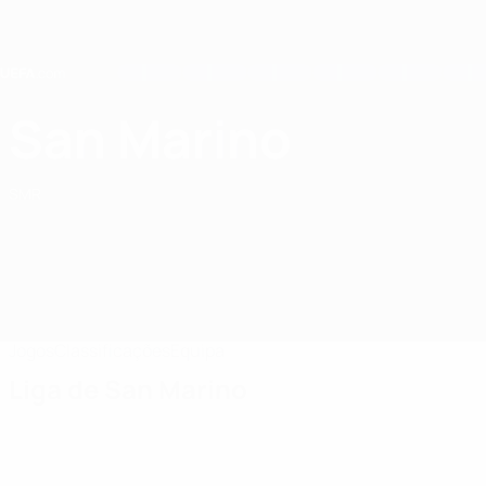
Saltar
para
o
conteúdo
principal
Home
San Marino
San Marino
SMR
Jogos
Classificações
Equipa
Liga de San Marino