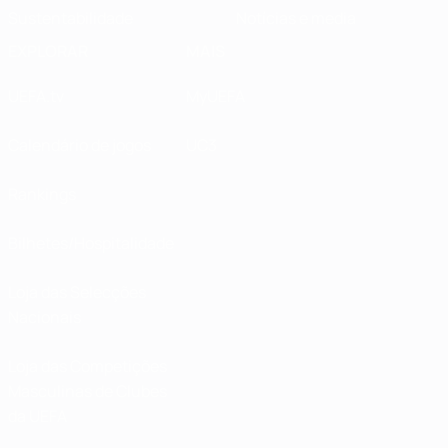
Sustentabilidade
Notícias e media
EXPLORAR
MAIS
UEFA.tv
MyUEFA
Calendário de jogos
UC3
Rankings
Bilhetes/Hospitalidade
Loja das Selecções
Nacionais
Loja das Competições
Masculinas de Clubes
da UEFA