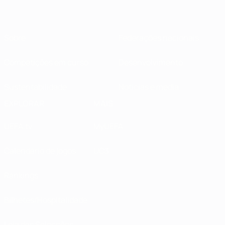
Sobre
Federações nacionais
Competições em curso
Desenvolvimento
Sustentabilidade
Notícias e media
EXPLORAR
MAIS
UEFA.tv
MyUEFA
Calendário de jogos
UC3
Rankings
Bilhetes/Hospitalidade
Loja das Selecções