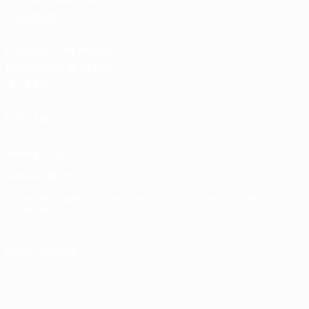
Nacionais
Loja das Competições
Masculinas de Clubes
da UEFA
UEFA Men's Club
Competitions
Memorabilia
MUDAR IDIOMA
Português
English
Français
Deutsch
Русский
Español
Italiano
Português
SIGA-NOS EM