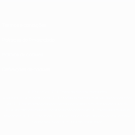
Termos e condições
Políticas de Privacidade
Política de cookies
Definições de cookies
© 1998-2026 UEFA. Todos os direitos reservados
A palavra UEFA, o logótipo da UEFA e todas as marcas relativas às competições
da UEFA estão protegidas por marcas registadas e/ou direitos de autor da
UEFA. As referidas marcas registadas não podem ser utilizadas para qualquer
fim comercial. A utilização do UEFA.com implica o seu acordo com os Termos e
Condições, e com a Política de Privacidade.