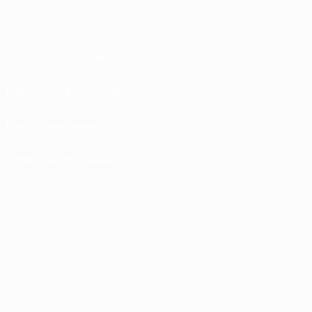
Termos e condições
Políticas de Privacidade
Política de cookies
Definições de cookies
© 1998-2026 UEFA. Todos os direitos reservados
A palavra UEFA, o logótipo da UEFA e todas as marcas relativas às competições
da UEFA estão protegidas por marcas registadas e/ou direitos de autor da
UEFA. As referidas marcas registadas não podem ser utilizadas para qualquer
fim comercial. A utilização do UEFA.com implica o seu acordo com os Termos e
Condições, e com a Política de Privacidade.