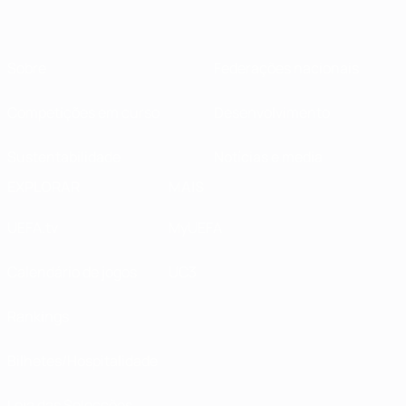
Sobre
Federações nacionais
Competições em curso
Desenvolvimento
Sustentabilidade
Notícias e media
EXPLORAR
MAIS
UEFA.tv
MyUEFA
Calendário de jogos
UC3
Rankings
Bilhetes/Hospitalidade
Loja das Selecções