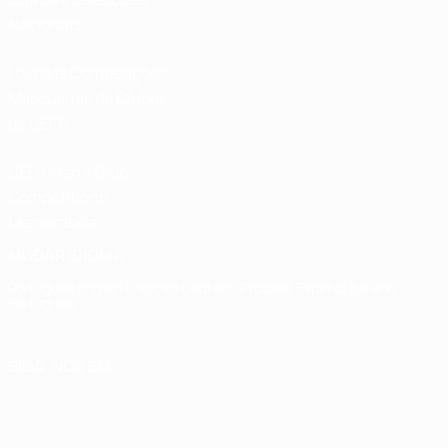
Nacionais
Loja das Competições
Masculinas de Clubes
da UEFA
UEFA Men's Club
Competitions
Memorabilia
MUDAR IDIOMA
Português
English
Français
Deutsch
Русский
Español
Italiano
Português
SIGA-NOS EM