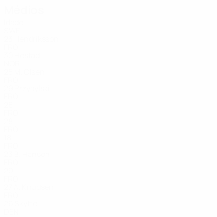
Médios
Idade
SWE
23
Hendriksson
FRO
30
Hestad
NOR
25
M. Olsen
FRO
29
Przybylski
FRO
28
FRO
28
FRO
18
FRO
23
B. Hansen
FRO
29
FRO
27
A. Knudsen
FRO
26
Skytte
DEN