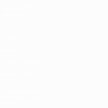
Sustentabilidade
Notícias e media
EXPLORAR
MAIS
UEFA.tv
MyUEFA
Calendário de jogos
UC3
Rankings
Bilhetes/Hospitalidade
Loja das Selecções
Nacionais
Loja das Competições
Masculinas de Clubes
da UEFA