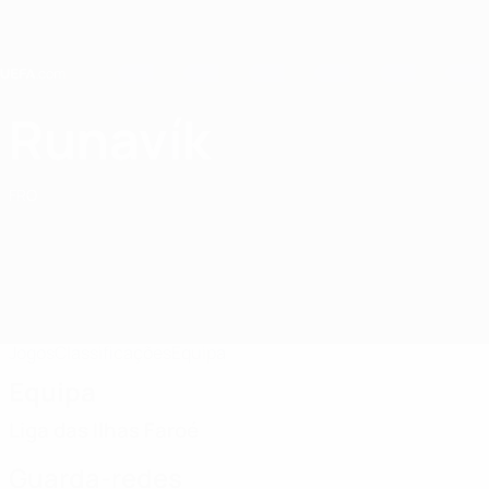
Saltar
para
o
conteúdo
principal
Home
Runavík
NSÍ Runavík
FRO
Jogos
Classificações
Equipa
Equipa
Liga das Ilhas Faroé
Guarda-redes