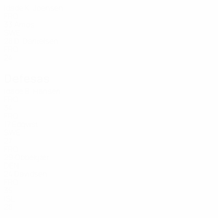
Idade
K. Joensen
FRO
33
Amos
SWE
28
D. Danielsen
FRO
24
Defesas
Idade
B. Hansen
FRO
34
FRO
17
Edqvist
SWE
27
FRO
29
Obbekjær
DEN
24
Davidsen
FRO
35
ISL
28