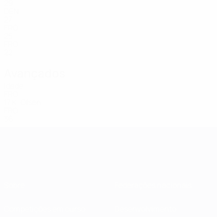
29
DEN
27
FRO
25
FRO
22
Avançados
Idade
FRO
17
K. Olsen
FRO
36
Sobre
Federações nacionais
Competições em curso
Desenvolvimento