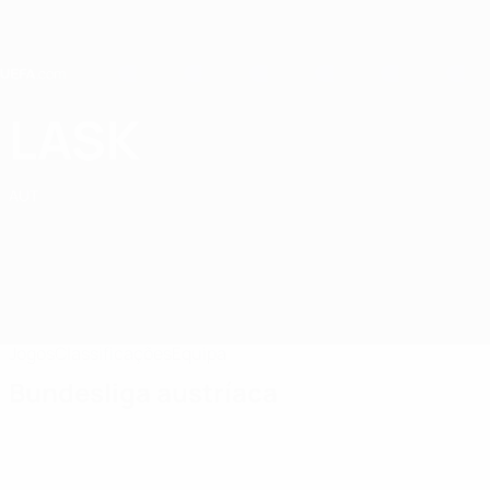
Saltar
para
o
conteúdo
principal
Home
LASK
LASK
AUT
Jogos
Classificações
Equipa
Bundesliga austríaca