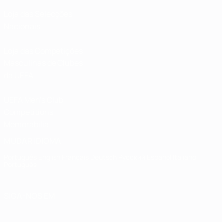
Loja das Selecções
Nacionais
Loja das Competições
Masculinas de Clubes
da UEFA
UEFA Men's Club
Competitions
Memorabilia
MUDAR IDIOMA
Português
English
Français
Deutsch
Русский
Español
Italiano
Português
SIGA-NOS EM