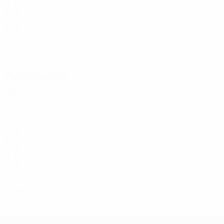
17
42
AUT
20
47
AUT
20
72
GER
19
Avançados
Idade
CRO
18
9
MLI
20
12
AUT
30
15
AUT
18
24
AUT
21
38
GER
20
48
AUT
17