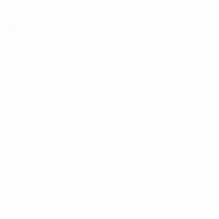
17
Médios
Idade
6
RSA
31
Rasner
8
AUT
31
10
IRQ
19
11
RSA
23
17
AUT
28
18
AUT
20
19
DEN
20
20
AUT
19
Schwab
22
AUT
35
26
AUT
22
40
KOS