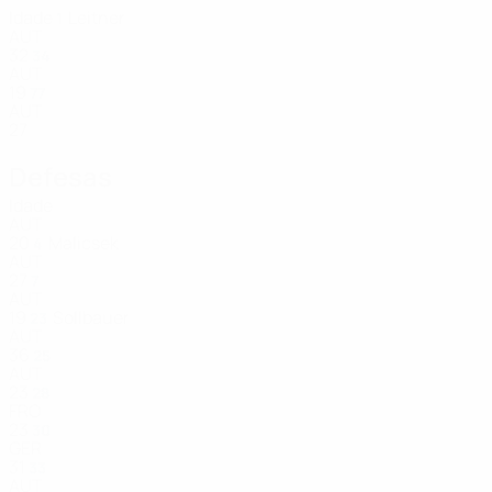
Idade
Leitner
1
AUT
32
34
AUT
19
77
AUT
27
Defesas
Idade
AUT
20
Malicsek
4
AUT
27
7
AUT
19
Sollbauer
23
AUT
36
25
AUT
23
28
FRO
23
30
GER
31
33
AUT