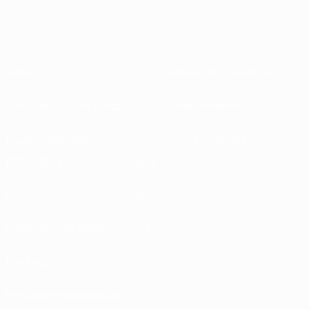
Sobre
Federações nacionais
Competições em curso
Desenvolvimento
Sustentabilidade
Notícias e media
EXPLORAR
MAIS
UEFA.tv
MyUEFA
Calendário de jogos
UC3
Rankings
Bilhetes/Hospitalidade