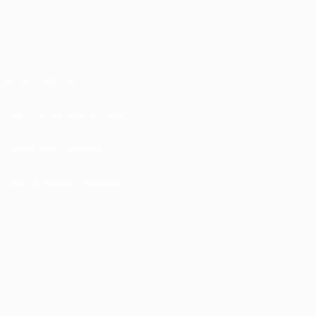
Termos e condições
Políticas de Privacidade
Política de cookies
Definições de cookies
© 1998-2026 UEFA. Todos os direitos reservados
A palavra UEFA, o logótipo da UEFA e todas as marcas relativas às competições
da UEFA estão protegidas por marcas registadas e/ou direitos de autor da
UEFA. As referidas marcas registadas não podem ser utilizadas para qualquer
fim comercial. A utilização do UEFA.com implica o seu acordo com os Termos e
Condições, e com a Política de Privacidade.