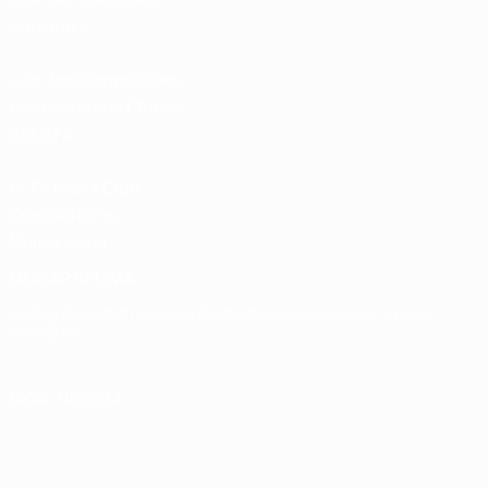
Nacionais
Loja das Competições
Masculinas de Clubes
da UEFA
UEFA Men's Club
Competitions
Memorabilia
MUDAR IDIOMA
Português
English
Français
Deutsch
Русский
Español
Italiano
Português
SIGA-NOS EM