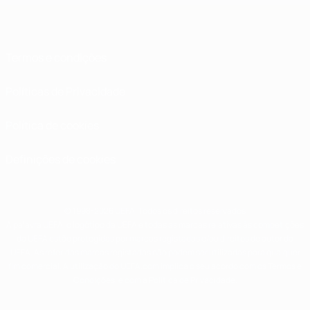
Termos e condições
Políticas de Privacidade
Política de cookies
Definições de cookies
© 1998-2026 UEFA. Todos os direitos reservados
A palavra UEFA, o logótipo da UEFA e todas as marcas relativas às competições
da UEFA estão protegidas por marcas registadas e/ou direitos de autor da
UEFA. As referidas marcas registadas não podem ser utilizadas para qualquer
fim comercial. A utilização do UEFA.com implica o seu acordo com os Termos e
Condições, e com a Política de Privacidade.