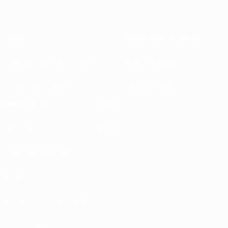
Sobre
Federações nacionais
Competições em curso
Desenvolvimento
Sustentabilidade
Notícias e media
EXPLORAR
MAIS
UEFA.tv
MyUEFA
Calendário de jogos
UC3
Rankings
Bilhetes/Hospitalidade
Loja das Selecções