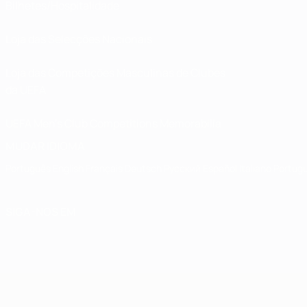
Bilhetes/Hospitalidade
Loja das Selecções Nacionais
Loja das Competições Masculinas de Clubes
da UEFA
UEFA Men's Club Competitions Memorabilia
MUDAR IDIOMA
Português
English
Français
Deutsch
Русский
Español
Italiano
Portug
SIGA-NOS EM