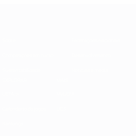
Sobre
Federações nacionais
Competições em curso
Desenvolvimento
Sustentabilidade
Notícias e media
EXPLORAR
MAIS
UEFA.tv
MyUEFA
Calendário de jogos
UC3
Rankings