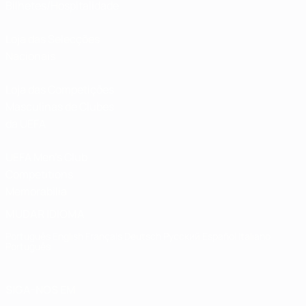
Bilhetes/Hospitalidade
Loja das Selecções
Nacionais
Loja das Competições
Masculinas de Clubes
da UEFA
UEFA Men's Club
Competitions
Memorabilia
MUDAR IDIOMA
Português
English
Français
Deutsch
Русский
Español
Italiano
Português
SIGA-NOS EM