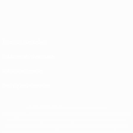
Termos e condições
Políticas de Privacidade
Política de cookies
Definições de cookies
© 1998-2026 UEFA. Todos os direitos reservados
A palavra UEFA, o logótipo da UEFA e todas as marcas relativas às competições
da UEFA estão protegidas por marcas registadas e/ou direitos de autor da
UEFA. As referidas marcas registadas não podem ser utilizadas para qualquer
fim comercial. A utilização do UEFA.com implica o seu acordo com os Termos e