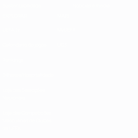
Sustentabilidade
Notícias e media
EXPLORAR
MAIS
UEFA.tv
MyUEFA
Calendário de jogos
UC3
Rankings
Bilhetes/Hospitalidade
Loja das Selecções
Nacionais
Loja das Competições
Masculinas de Clubes
da UEFA