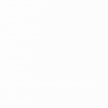
Bilhetes/Hospitalidade
Loja das Selecções
Nacionais
Loja das Competições
Masculinas de Clubes
da UEFA
UEFA Men's Club
Competitions
Memorabilia
MUDAR IDIOMA
Português
English
Français
Deutsch
Русский
Español
Italiano
Português
SIGA-NOS EM