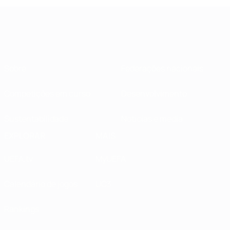
Sobre
Federações nacionais
Competições em curso
Desenvolvimento
Sustentabilidade
Notícias e media
EXPLORAR
MAIS
UEFA.tv
MyUEFA
Calendário de jogos
UC3
Rankings