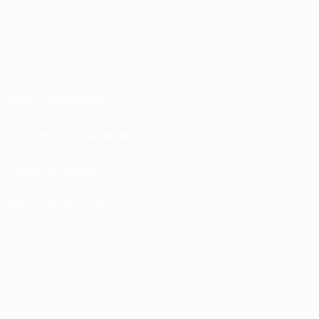
Termos e condições
Políticas de Privacidade
Política de cookies
Definições de cookies
© 1998-2026 UEFA. Todos os direitos reservados
A palavra UEFA, o logótipo da UEFA e todas as marcas relativas às competições
da UEFA estão protegidas por marcas registadas e/ou direitos de autor da
UEFA. As referidas marcas registadas não podem ser utilizadas para qualquer
fim comercial. A utilização do UEFA.com implica o seu acordo com os Termos e