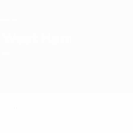
Saltar
para
o
conteúdo
principal
Home
West Ham
West Ham United FC
ENG
Jogos
Classificações
Equipa
Equipa
Premier League inglesa
Plantel oficial ainda indisponível