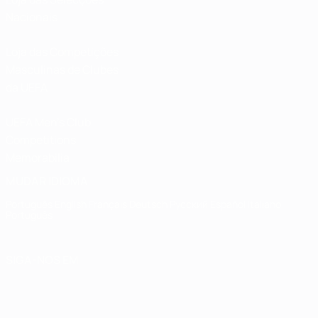
Nacionais
Loja das Competições
Masculinas de Clubes
da UEFA
UEFA Men's Club
Competitions
Memorabilia
MUDAR IDIOMA
Português
English
Français
Deutsch
Русский
Español
Italiano
Português
SIGA-NOS EM