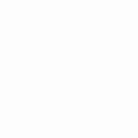
Termos e condições
Políticas de Privacidade
Política de cookies
Definições de cookies
© 1998-2026 UEFA. Todos os direitos reservados
A palavra UEFA, o logótipo da UEFA e todas as marcas relativas às competições
da UEFA estão protegidas por marcas registadas e/ou direitos de autor da
UEFA. As referidas marcas registadas não podem ser utilizadas para qualquer
fim comercial. A utilização do UEFA.com implica o seu acordo com os Termos e
Condições, e com a Política de Privacidade.