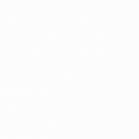
Sobre
Federações nacionais
Competições em curso
Desenvolvimento
Sustentabilidade
Notícias e media
EXPLORAR
MAIS
UEFA.tv
MyUEFA
Calendário de jogos
UC3
Rankings
Bilhetes/Hospitalidade
Loja das Selecções