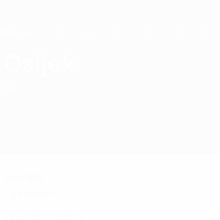
Saltar
para
o
conteúdo
principal
Home
Osijek
NK Osijek
CRO
Jogos
Classificações
Equipa
Equipa
Liga croata
Guarda-redes