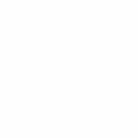
18
49
CRO
19
77
BIH
20
Médios
Idade
6
COL
23
8
CRO
22
Shopov
10
BUL
24
13
CRO
21
16
UKR
28
18
CRO
19
23
CRO
21
48
CRO
17
67
HUN