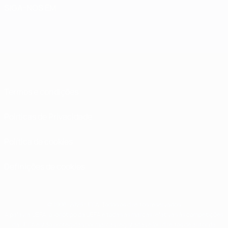
SIGA-NOS EM
Termos e condições
Políticas de Privacidade
Política de cookies
Definições de cookies
© 1998-2026 UEFA. Todos os direitos reservados
A palavra UEFA, o logótipo da UEFA e todas as marcas relativas às competições
da UEFA estão protegidas por marcas registadas e/ou direitos de autor da