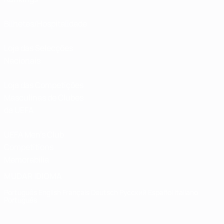
Bilhetes/Hospitalidade
Loja das Selecções
Nacionais
Loja das Competições
Masculinas de Clubes
da UEFA
UEFA Men's Club
Competitions
Memorabilia
MUDAR IDIOMA
Português
English
Français
Deutsch
Русский
Español
Italiano
Português