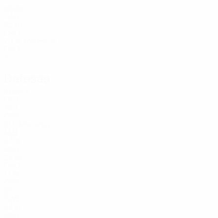
Idade
1
CAN
25
20
CRO
20
Malenica
31
CRO
32
Defesas
Idade
2
GER
34
4
CRO
21
Mersinaj
5
ALB
27
22
CRO
24
24
CRO
17
26
CRO
26
33
SWE
23
47
CRO