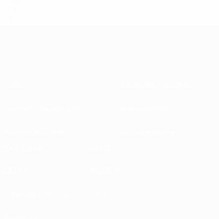
20
99
POR
24
Sobre
Federações nacionais
Competições em curso
Desenvolvimento
Sustentabilidade
Notícias e media
EXPLORAR
MAIS
UEFA.tv
MyUEFA
Calendário de jogos
UC3
Rankings