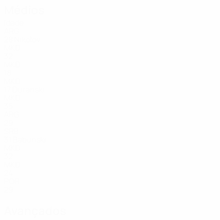
Médios
Idade
ARG
28
Nikolov
MKD
32
MKD
18
MKD
17
Duranski
MKD
35
ARG
29
SRB
31
Babunski
MKD
32
MKD
24
POR
29
Avançados