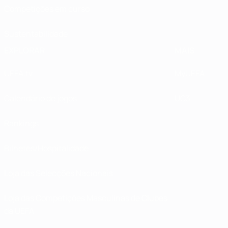
Competições em curso
Sustentabilidade
EXPLORAR
MAIS
UEFA.tv
MyUEFA
Calendário de jogos
UC3
Rankings
Bilhetes/Hospitalidade
Loja das Selecções Nacionais
Loja das Competições Masculinas de Clubes
da UEFA