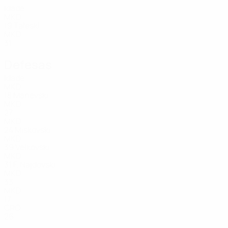
Idade
MKD
19
Taleski
MKD
31
Defesas
Idade
MKD
18
Manevski
MKD
27
MKD
24
Miskovski
MKD
39
Velkovski
MKD
31
F. Najdovski
MKD
33
MKD
17
CRO
26