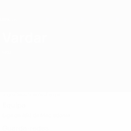
Saltar
para
o
conteúdo
principal
Home
Vardar
FC Vardar
MKD
Jogos
Classificações
Equipa
Equipa
Liga da ARJ da Mac edónia
Guarda-redes