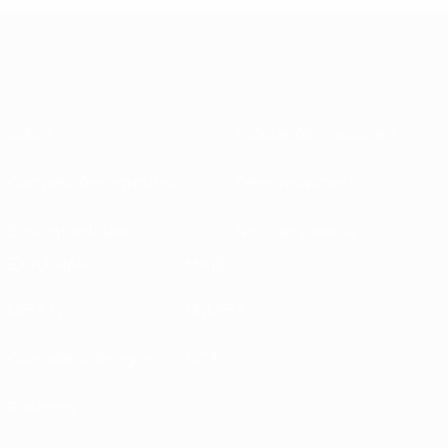
Sobre
Federações nacionais
Competições em curso
Desenvolvimento
Sustentabilidade
Notícias e media
EXPLORAR
MAIS
UEFA.tv
MyUEFA
Calendário de jogos
UC3
Rankings