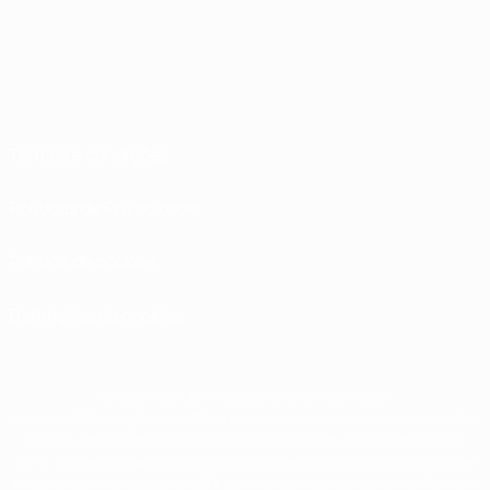
Termos e condições
Políticas de Privacidade
Política de cookies
Definições de cookies
© 1998-2026 UEFA. Todos os direitos reservados
A palavra UEFA, o logótipo da UEFA e todas as marcas relativas às competições
da UEFA estão protegidas por marcas registadas e/ou direitos de autor da
UEFA. As referidas marcas registadas não podem ser utilizadas para qualquer
fim comercial. A utilização do UEFA.com implica o seu acordo com os Termos e