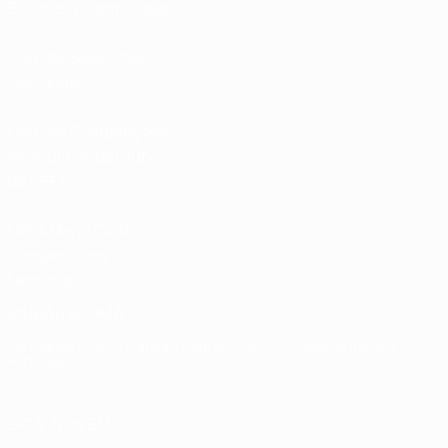
Bilhetes/Hospitalidade
Loja das Selecções
Nacionais
Loja das Competições
Masculinas de Clubes
da UEFA
UEFA Men's Club
Competitions
Memorabilia
MUDAR IDIOMA
Português
English
Français
Deutsch
Русский
Español
Italiano
Português
SIGA-NOS EM