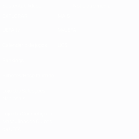
Sustentabilidade
Notícias e media
EXPLORAR
MAIS
UEFA.tv
MyUEFA
Calendário de jogos
UC3
Rankings
Bilhetes/Hospitalidade
Loja das Selecções
Nacionais
Loja das Competições
Masculinas de Clubes
da UEFA