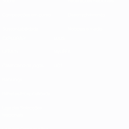
Sobre
Federações nacionais
Competições em curso
Desenvolvimento
Sustentabilidade
Notícias e media
EXPLORAR
MAIS
UEFA.tv
MyUEFA
Calendário de jogos
UC3
Rankings
Bilhetes/Hospitalidade
Loja das Selecções
Nacionais