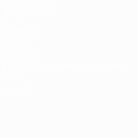
Loja das Competições
Masculinas de Clubes
da UEFA
UEFA Men's Club
Competitions
Memorabilia
MUDAR IDIOMA
Português
English
Français
Deutsch
Русский
Español
Italiano
Português
SIGA-NOS EM