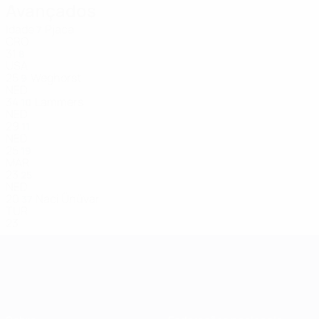
Avançados
Idade
Pjaca
7
CRO
31
8
USA
25
Weghorst
9
NED
34
Lammers
10
NED
29
11
NED
25
19
MAR
23
25
NED
20
Naci Ünüvar
37
TUR
23