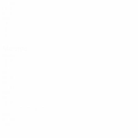
25
29
DEN
22
38
NED
23
43
NED
18
Médios
Idade
4
NOR
25
6
ALG
28
14
ISL
22
20
NED
25
27
NOR
22
Verschueren
32
BEL
29
42
FRA
23