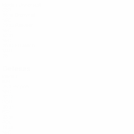
Idade
Unnerstall
1
GER
36
Drommel
16
NED
29
Pasveer
22
NED
42
31
NED
20
El Maach
52
MAR
26
Defesas
Idade
2
IDN
25
Pröpper
3
NED
32
12
POR
20
23
ISR
23
24
POL
19
28
NED