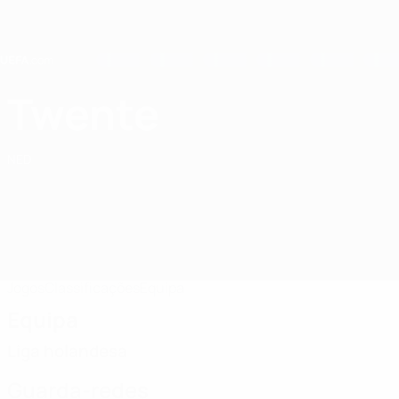
Saltar
para
o
conteúdo
principal
Home
Twente
FC Twente
NED
Jogos
Classificações
Equipa
Equipa
Liga holandesa
Guarda-redes