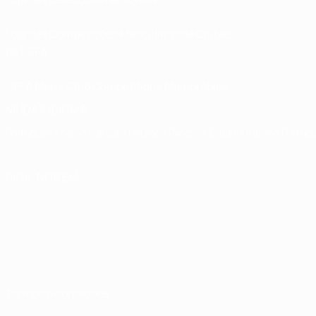
Loja das Competições Masculinas de Clubes
da UEFA
UEFA Men's Club Competitions Memorabilia
MUDAR IDIOMA
Português
English
Français
Deutsch
Русский
Español
Italiano
Portug
SIGA-NOS EM
Termos e condições