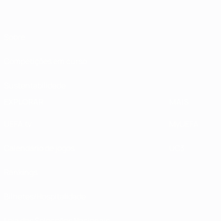
Sobre
Competições em curso
Sustentabilidade
EXPLORAR
MAIS
UEFA.tv
MyUEFA
Calendário de jogos
UC3
Rankings
Bilhetes/Hospitalidade
Loja das Selecções Nacionais