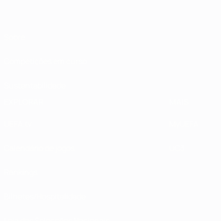
Sobre
Competições em curso
Sustentabilidade
EXPLORAR
MAIS
UEFA.tv
MyUEFA
Calendário de jogos
UC3
Rankings
Bilhetes/Hospitalidade
Loja das Selecções Nacionais