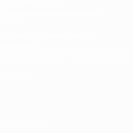
Loja das Competições Masculinas de Clubes
da UEFA
UEFA Men's Club Competitions Memorabilia
MUDAR IDIOMA
Português
English
Français
Deutsch
Русский
Español
Italiano
Portug
SIGA-NOS EM
Termos e condições